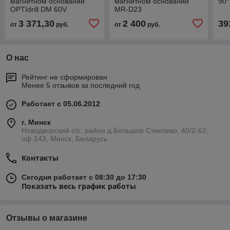
магнитном основании
магнитном основании
90°
OPTIdrill DM 60V
MR-D23
3 371,30
2 400
39
от
руб.
от
руб.
О нас
Рейтинг не сформирован
Менее 5 отзывов за последний год
Работает с 05.06.2012
г. Минск
Новодворский с/с, район д.Большое Стиклево, 40/2-62,
оф.143, Минск, Беларусь
Контакты
Сегодня работает с 08:30 до 17:30
Показать весь график работы
Отзывы о магазине