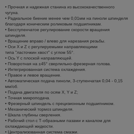
• Прочная и надежная станина из высококачественного
чугуна.
• Радиальное биение менее чем 0,01мм на пиноли шпинделя
благодаря коническим роликовым подшипникам.
• Бесступенчатое регулирование скорости вращения
шпинделя.
• Вращение вправо / влево для нарезания резьбы.
• Оси X и Z с регулируемыми направляющими
типа "ласточкин хвост" с углом 55°.
• Ось Y с плоской направляющей.
• Поворотная на ±45° сверлильно-фрезерная голова.
• Интегрированная система охлаждения.
• Правое и левое вращение.
• Автоматическая подача пиноли, 3-ступенчатая 0,04 - 0,15
мм/об.
• Подача двигателя по осям X, Y и Z;
• Точная микроподача.
• Фрезерный шпиндель с прецизионным подшипником.
• Механический тормоз шпинделя.
• Шкала глубины сверления.
• Рабочий стол с Т-образными пазами и каналом для
охлаждающей жидкости.
• Централизованная система смазки.