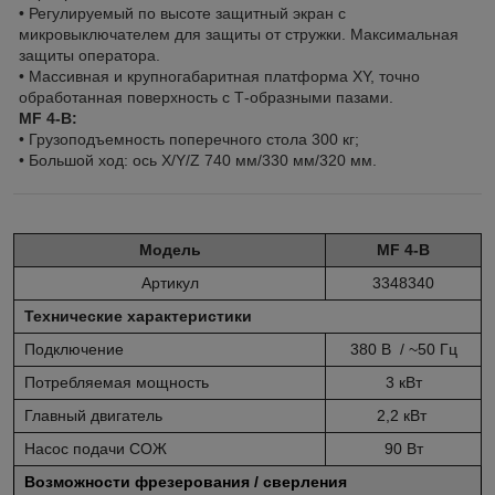
• Регулируемый по высоте защитный экран с
микровыключателем для защиты от стружки. Максимальная
защиты оператора.
• Массивная и крупногабаритная платформа XY, точно
обработанная поверхность с Т-образными пазами.
MF 4-B:
• Грузоподъемность поперечного стола 300 кг;
• Большой ход: ось X/Y/Z 740 мм/330 мм/320 мм.
Модель
MF 4-B
Артикул
3348340
Технические характеристики
Подключение
380 В / ~50 Гц
Потребляемая мощность
3 кВт
Главный двигатель
2,2 кВт
Насос подачи СОЖ
90 Вт
Возможности фрезерования / сверления