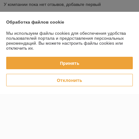
У компании пока нет отзывов, добавьте первый
Обработка файлов cookie
О нас
Мы используем файлы cookies для обеспечения удобства
Контакты
пользователей портала и предоставления персональных
рекомендаций.
Вы можете настроить файлы cookies или
отключить их.
Доставка и оплата
Принять
График работы
Отклонить
Полная версия сайта
Политика обработки cookies
Сайт создан на платформе Deal.by
Информация для покупателя