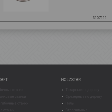
3107111
RAFT
HOLZSTAR
бочные станки
Токарные по дереву
 валковые станки
Фрезерные по дереву
гибочные станки
Пилы
е станки
Строгальные