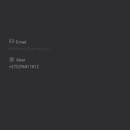
belstanco@gmail.com
+375296811812