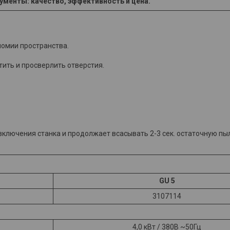
ументы: качество, эффективность и цена.
номии пространства.
ить и просверлить отверстия.
 включения станка и продолжает всасывать 2-3 сек. остаточную пы
GU 5
3107114
4,0 кВт / 380В ~50Гц