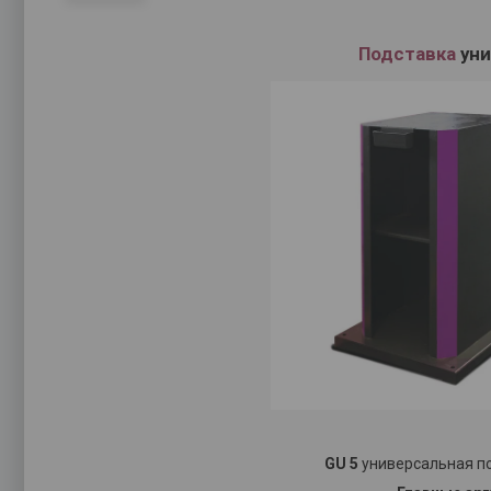
Подставка
уни
GU 5
универсальная по