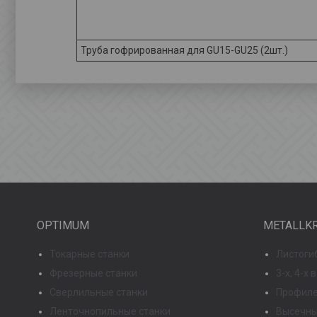
Труба гофрированная для GU15-GU25 (2шт.)
OPTIMUM
METALLK
Токарные станки
Листоги
Фрезерные станки
3-х, 4-х
Сверлильные станки
Профиле
Ленточнопильные станки
Высечны