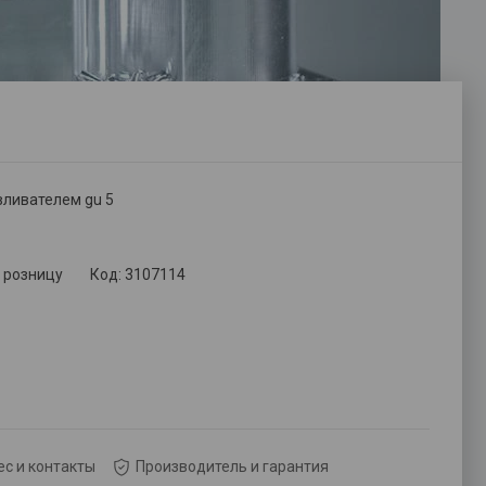
вливателем gu 5
в розницу
Код:
3107114
с и контакты
Производитель и гарантия