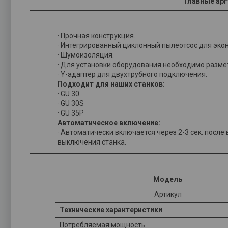
Главные арг
· Прочная конструкция.
· Интегрированный циклонный пылеотсос для эко
· Шумоизоляция.
· Для установки оборудования необходимо размет
· Y-адаптер для двухтрубного подключения.
Подходит для наших станков:
· GU 30
· GU 30S
· GU 35P
Автоматическое включение:
· Автоматически включается через 2-3 сек. после
выключения станка.
Модель
Артикул
Технические характеристики
Потребляемая мощность