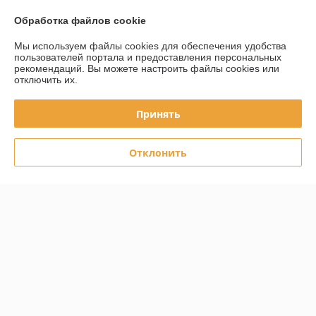
Обработка файлов cookie
О нас
Мы используем файлы cookies для обеспечения удобства
Контакты
пользователей портала и предоставления персональных
рекомендаций.
Вы можете настроить файлы cookies или
отключить их.
Доставка и оплата
Принять
График работы
Отклонить
Полная версия сайта
Политика обработки cookies
Сайт создан на платформе Deal.by
Информация для покупателя
Юридическое лицо:
ООО Белстанкоцентр
223060, Минская обл., Минский р-н, Новодворский с/с, 40/2, офис 143,
район д.Большое Стиклево