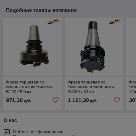
Подобные товары компании
Фреза торцевая со
Фреза торцевая со
Фр
сменными пластинами
сменными пластинами
ти
BT20 / 52мм
ISO30 / 52мм
12ш
971,30
1 121,30
30
руб.
руб.
О нас
Рейтинг не сформирован