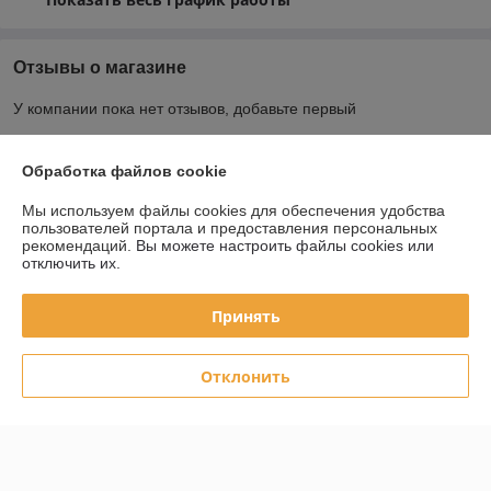
Отзывы о магазине
У компании пока нет отзывов, добавьте первый
Обработка файлов cookie
О нас
Мы используем файлы cookies для обеспечения удобства
Контакты
пользователей портала и предоставления персональных
рекомендаций.
Вы можете настроить файлы cookies или
отключить их.
Доставка и оплата
Принять
График работы
Отклонить
Полная версия сайта
Политика обработки cookies
Сайт создан на платформе Deal.by