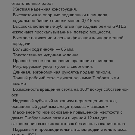
ответственных работ.
·Жесткая надежная конструкция.
·Высокоточные опорные подшипники шпинделя,
радиальное биение пиноли менее 0,015 мм.
·Высококачественные зубчатые приводные ремни GATES
исключают проскальзывание и потерю мощности.
·Быстрое натяжение и легкая фиксация клиноременной
передачи.
·Большой ход пиноли ― 85 мм.
·Толстостенная чугунная колонна.
·Правое / левое направление вращения шпинделя.
·Регулируемый упор глубины сверления.
·Длинная, эргономичная рукоятка подачи пиноли.
·Точный рабочий стол с диагональными Т-образными
пазами.
·Возможность вращения стола на 360° вокруг собственной
оси.
·Надежный зубчатый механизм перемещения стола,
оснащенный двойным эксцентриковым зажимом.
·Массивное точное основание повышенной жесткости с
двумя Т-образными пазами шириной 12 мм для
закрепления высоких заготовок без использования стола.
·Надежный и производительный электродвигатель класса
защиты IP54.