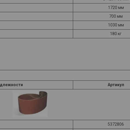
1720 мм
700 мм
1030 мм
180 кг
адлежности
Артикул
5372806