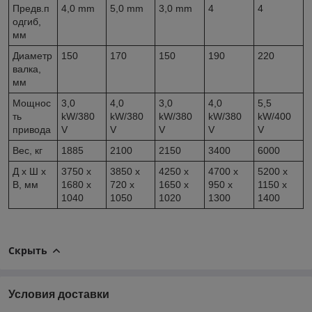
Предв.п
4,0 mm
5,0 mm
3,0 mm
4
4
одгиб,
мм
Диаметр
150
170
150
190
220
валка,
мм
Мощнос
3,0
4,0
3,0
4,0
5,5
ть
kW/380
kW/380
kW/380
kW/380
kW/400
привода
V
V
V
V
V
Вес, кг
1885
2100
2150
3400
6000
Д х Ш х
3750 x
3850 x
4250 x
4700 x
5200 x
В, мм
1680 x
720 x
1650 x
950 x
1150 x
1040
1050
1020
1300
1400
Скрыть
Условия доставки