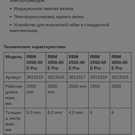
электроприводом.
Индукционная закалка валков.
Электрорегулировка заднего валка.
Устройство для конической гибки в стандартной
комплектации.
Технические характеристики
Модель
RBM
RBM
RBM
RBM
RBM
2050-50
2050-60
2550-40
2550-60
3050-60
E Pro
E Pro
E Pro
E Pro
E Pro
Артикул
3813315
3813316
3813317
3813318
3813319
Рабочая
2050
2050
2550 mm
2550
3050
длина
mm
mm
макс.,
мм
Толщин
5,0 mm
6,0 mm
4,0 mm
6
6
а листа
макс.,
мм