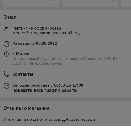
О нас
Рейтинг не сформирован
Менее 5 отзывов за последний год
Работает с 05.06.2012
г. Минск
Новодворский с/с, район д.Большое Стиклево, 40/2-62,
оф.143, Минск, Беларусь
Контакты
Сегодня работает с 08:30 до 17:30
Показать весь график работы
Отзывы о магазине
У компании пока нет отзывов, добавьте первый