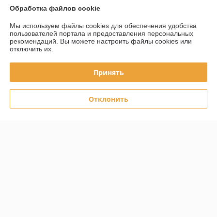
Обработка файлов cookie
О нас
Мы используем файлы cookies для обеспечения удобства
Контакты
пользователей портала и предоставления персональных
рекомендаций.
Вы можете настроить файлы cookies или
отключить их.
Доставка и оплата
Принять
График работы
Отклонить
Полная версия сайта
Политика обработки cookies
Сайт создан на платформе Deal.by
Информация для покупателя
Юридическое лицо:
ООО Белстанкоцентр
223060, Минская обл., Минский р-н, Новодворский с/с, 40/2, офис 143,
район д.Большое Стиклево