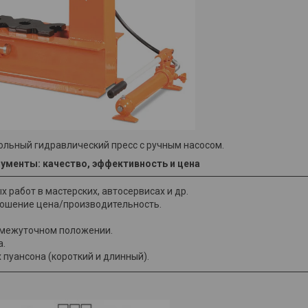
ольный гидравлический пресс с ручным насосом.
ументы: качество, эффективность и цена​
 работ в мастерских, автосервисах и др.
ношение цена/производительность.
омежуточном положении.
а.
 пуансона (короткий и длинный).