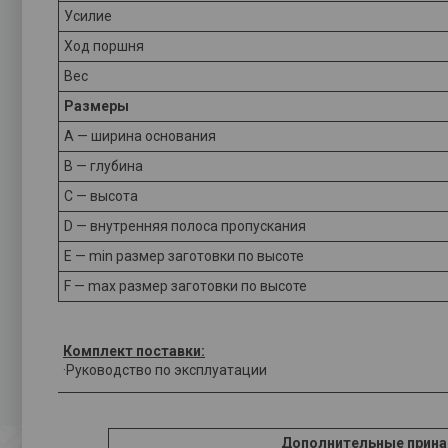
Усилие
Ход поршня
Вес
Размеры
A — ширина основания
B — глубина
C — высота
D — внутренняя полоса пропускания
E — min размер заготовки по высоте
F — max размер заготовки по высоте
Комплект поставки:
·Руководство по эксплуатации
Дополнительные прин