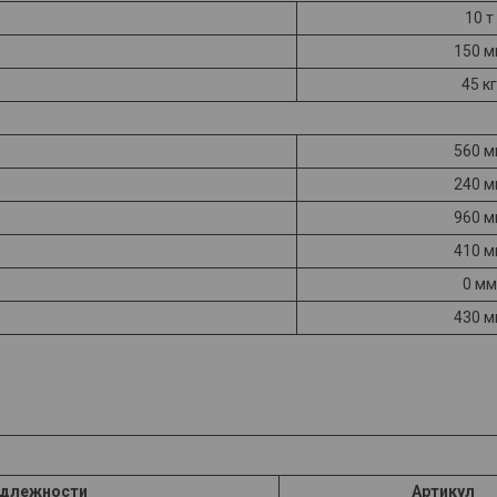
10 т
150 м
45 кг
560 м
240 м
960 м
410 м
0 мм
430 м
адлежности
Артикул