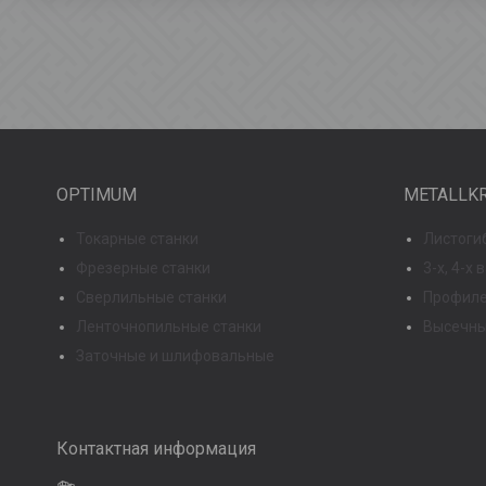
OPTIMUM
METALLK
Токарные станки
Листоги
Фрезерные станки
3-х, 4-х
Сверлильные станки
Профиле
Ленточнопильные станки
Высечны
Заточные и шлифовальные