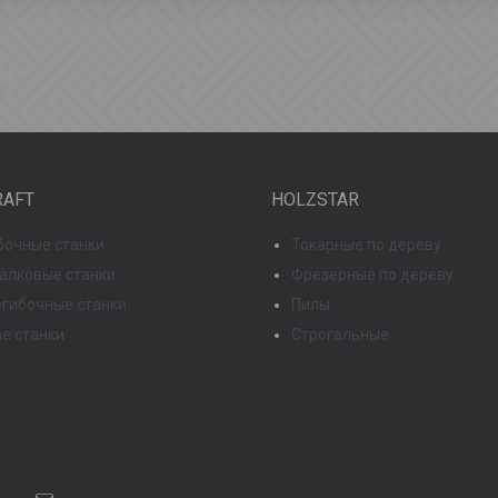
RAFT
HOLZSTAR
бочные станки
Токарные по дереву
 валковые станки
Фрезерные по дереву
гибочные станки
Пилы
е станки
Строгальные