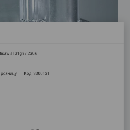
isaw s131gh / 230в
в розницу
Код:
3300131