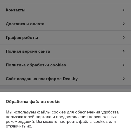
Контакты
Доставка и оплата
График работы
Полная версия сайта
Политика обработки cookies
Сайт создан на платформе Deal.by
Информация для покупателя
Обработка файлов cookie
Юридическое лицо:
ООО Белстанкоцентр
223060, Минская обл., Минский р-н, Новодворский с/с, 40/2, офис 143,
Мы используем файлы cookies для обеспечения удобства
район д.Большое Стиклево
пользователей портала и предоставления персональных
рекомендаций.
Вы можете настроить файлы cookies или
Регистрационный номер ЕГР: 191298161
отключить их.