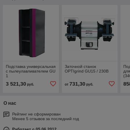
Подставка универсальная
Заточной станок
Под
с пылеулавливателем GU
OPTIgrind GU15 / 230В
для
1
(3
3 521,30
731,30
85
руб.
от
руб.
О нас
Рейтинг не сформирован
Менее 5 отзывов за последний год
Работает с 05.06.2012