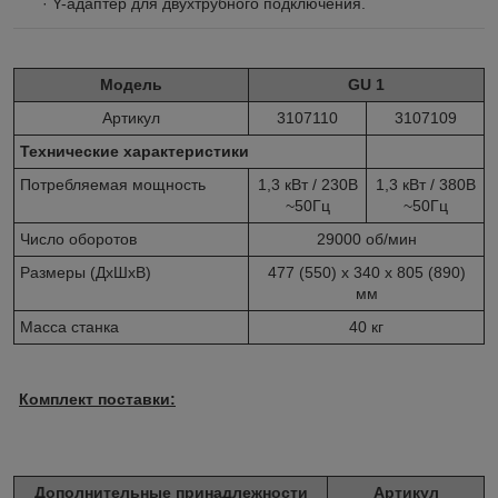
· Y-адаптер для двухтрубного подключения.
Модель
GU 1
Артикул
3107110
3107109
Технические характеристики
Потребляемая мощность
1,3 кВт / 230В
1,3 кВт / 380В
~50Гц
~50Гц
Число оборотов
29000 об/мин
Размеры (ДxШxВ)
477 (550) x 340 x 805 (890)
мм
Масса станка
40 кг
Комплект поставки:
Дополнительные принадлежности
Артикул