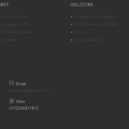
RAFT
HOLZSTAR
бочные станки
Токарные по дереву
 валковые станки
Фрезерные по дереву
гибочные станки
Пилы
е станки
Строгальные
belstanco@gmail.com
+375296811812