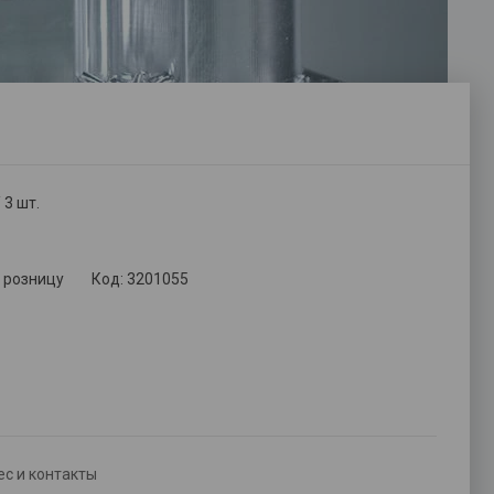
 3 шт.
в розницу
Код:
3201055
с и контакты