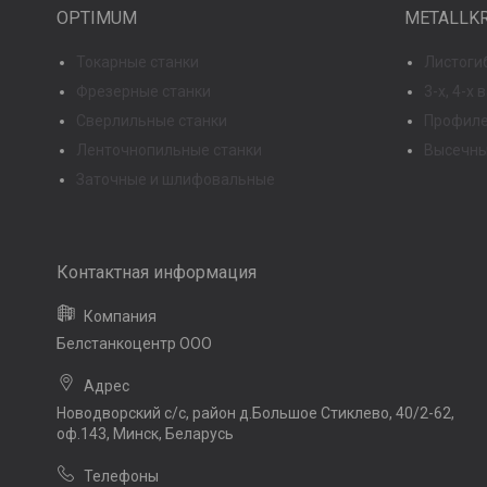
OPTIMUM
METALLK
Токарные станки
Листоги
Фрезерные станки
3-х, 4-х
Сверлильные станки
Профиле
Ленточнопильные станки
Высечны
Заточные и шлифовальные
Белстанкоцентр ООО
Новодворский с/с, район д.Большое Стиклево, 40/2-62,
оф.143, Минск, Беларусь